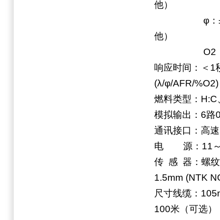
他）
φ：±0.008（
他）
O2：±0.4
响应时间：＜1秒(N
(λ/φ/AFR/%O2)
燃料类型：H:C
模拟输出：6路0-
通讯接口：高速
电 源：11～2
传 感 器：螺纹规格
1.5mm (NTK N
尺寸线缆：105mm
100米（可选）