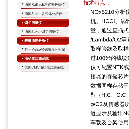
技术特点：
德国Ratfisch总碳氢分析仪
NOx5210分析仪
德国Saxon多气体分析仪
机、HCCI、涡
烟尘测量仪
量，通过直插式
德国Saxon烟尘测量仪
/Lambda/
酸碱浓度分析仪
取样管线及取样
芬兰Metso酸碱浓度分析仪
过100米的线
油劣化监测系统
仪可配置NTK
德国CMC油劣化监测系统
接器的存储芯片
数据同样存储于
型（H:C、O:C
φ/O2及传感
道显示及输出NOX
车载及台架使用