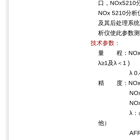
口，NOx52
NOx 5210
及其后处理系统
析仪使此参数测
技术参数：
量 程：NOx 0
λ≥1及λ＜1 )
λ 0.4～25、
精 度：NOx(N
NOx(NTK Ty
NOx(NTK)
λ：±0.008（
他）
AFR：±0.1